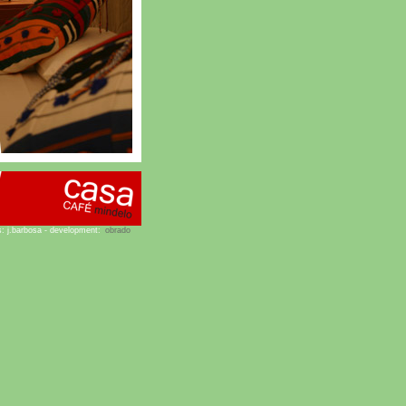
s: j.barbosa - development:
obrado