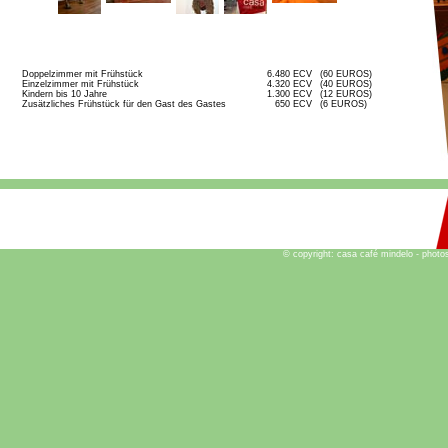
Doppelzimmer mit Frühstück
6.480 ECV
(60 EUROS)
Einzelzimmer mit Frühstück
4.320 ECV
(40 EUROS)
Kindern bis 10 Jahre
1.300 ECV
(12 EUROS)
Zusätzliches Frühstück für den Gast des Gastes
650 ECV
(6 EUROS)
© copyright: casa café mindelo - photo