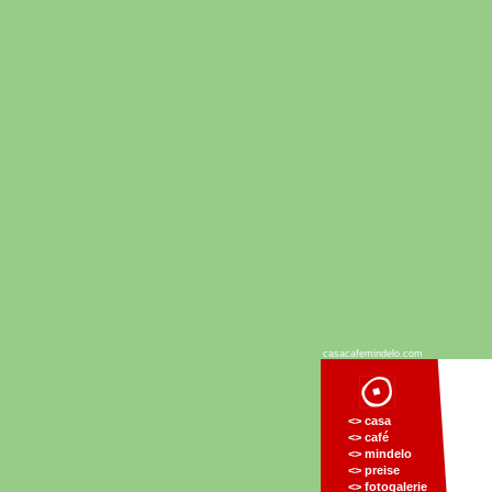
casacafemindelo.com
<> casa
<> café
<> mindelo
<> preise
<> fotogalerie