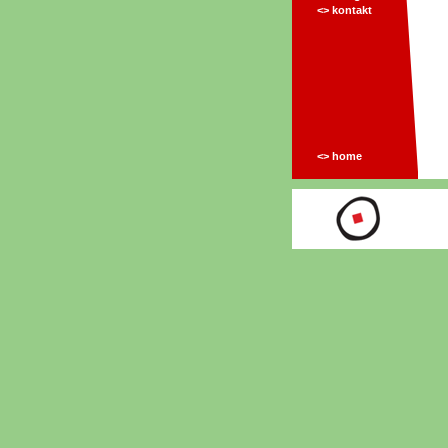
<> kontakt
<> home