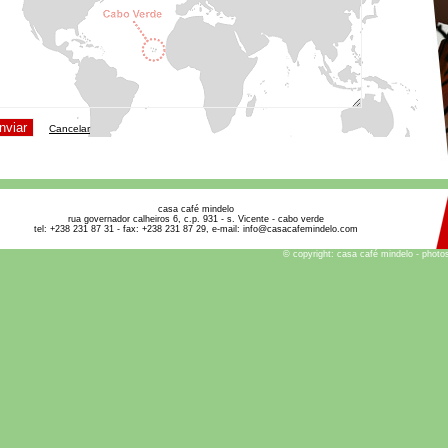
Cancelar
casa café mindelo
rua governador calheiros 6, c.p. 931 - s. Vicente - cabo verde
tel: +238 231 87 31 - fax: +238 231 87 29, e-mail: info@casacafemindelo.com
© copyright: casa café mindelo - photo