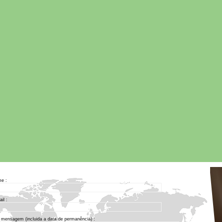
e :
il :
 mensagem (incluida a data de permanência) :