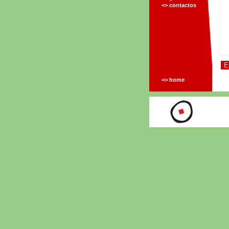
<> contactos
<> home