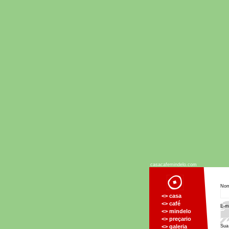
casacafemindelo.com
Nom
<> casa
<> café
E-ma
<> mindelo
<> preçario
<> galeria
Sua