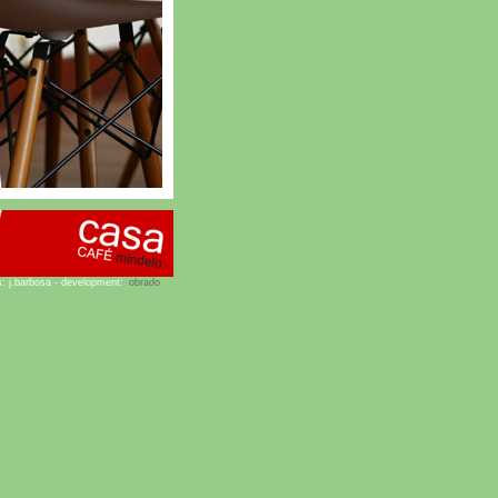
s: j.barbosa - development:
obrado