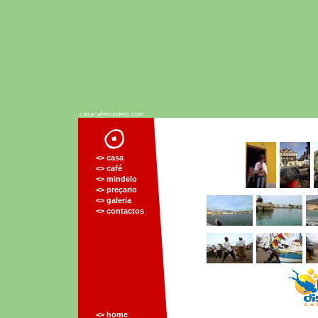
casacafemindelo.com
<> casa
<> café
<> mindelo
<> preçario
<> galeria
<> contactos
<> home